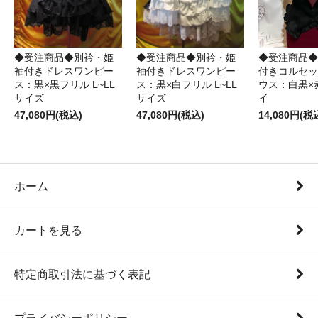
◆受注商品◆別衿・姫
◆受注商品◆別衿・姫
◆受注商品◆
袖付きドレスワンピー
袖付きドレスワンピー
付きコルセッ
ス：黒×黒フリル L~LL
ス：黒×白フリル L~LL
ウス：白黒×
サイズ
サイズ
イ
47,080円(税込)
47,080円(税込)
14,080円(税
ホーム
カートを見る
特定商取引法に基づく表記