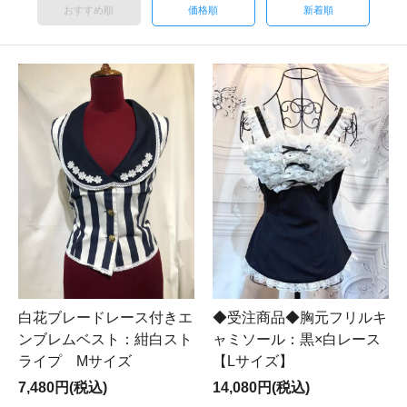
おすすめ順
価格順
新着順
白花ブレードレース付きエ
◆受注商品◆胸元フリルキ
ンブレムベスト：紺白スト
ャミソール：黒×白レース
ライプ Mサイズ
【Lサイズ】
7,480円(税込)
14,080円(税込)