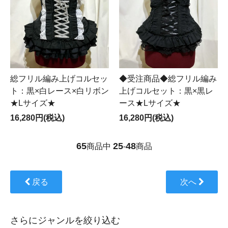
総フリル編み上げコルセッ
◆受注商品◆総フリル編み
ト：黒×白レース×白リボン
上げコルセット：黒×黒レ
★Lサイズ★
ース★Lサイズ★
16,280円(税込)
16,280円(税込)
65
25
48
商品中
-
商品
戻る
次へ
さらにジャンルを絞り込む