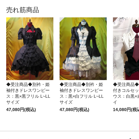
売れ筋商品
◆受注商品◆別衿・姫
◆受注商品◆別衿・姫
◆受注商品◆
袖付きドレスワンピー
袖付きドレスワンピー
付きコルセッ
ス：黒×黒フリル L~LL
ス：黒×白フリル L~LL
ウス：白黒×
サイズ
サイズ
イ
47,080円(税込)
47,080円(税込)
14,080円(税