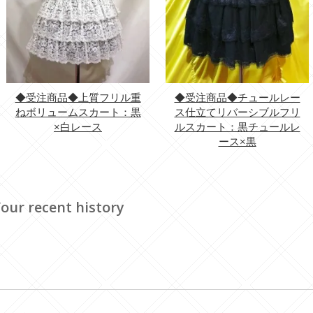
◆受注商品◆上質フリル重
◆受注商品◆チュールレー
ねボリュームスカート：黒
ス仕立てリバーシブルフリ
×白レース
ルスカート：黒チュールレ
ース×黒
our recent history