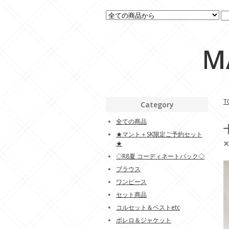
M
T
Category
全ての商品
★マント＋SK限定ご予約セット
★
◇R8夏 コーディネートパック◇
ブラウス
ワンピース
セット商品
コルセット＆ベストetc
ボレロ＆ジャケット