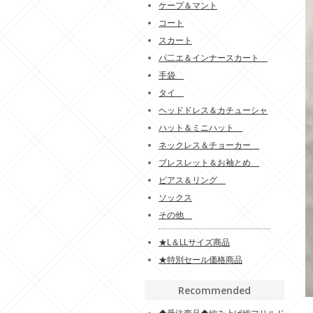
ケープ＆マント
コート
スカート
パ二エ＆インナースカート
手袋
タイ
ヘッドドレス＆カチューシャ
ハット＆ミニハット
ネックレス＆チョーカー
ブレスレット＆お袖とめ
ピアス＆リング
ソックス
その他
★L＆LLサイズ商品
★特別セール価格商品
Recommended