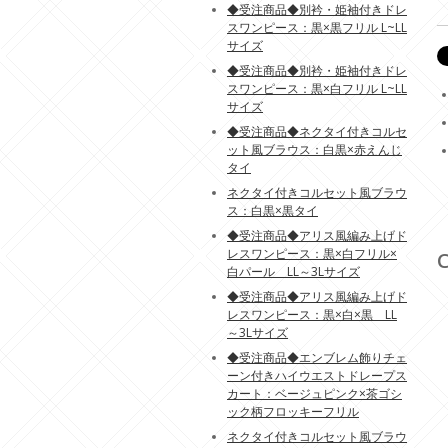
◆受注商品◆別衿・姫袖付きドレ
スワンピース：黒×黒フリル L~LL
サイズ
◆受注商品◆別衿・姫袖付きドレ
スワンピース：黒×白フリル L~LL
サイズ
◆受注商品◆ネクタイ付きコルセ
ット風ブラウス：白黒×赤えんじ
タイ
ネクタイ付きコルセット風ブラウ
ス：白黒×黒タイ
◆受注商品◆アリス風編み上げド
レスワンピース：黒×白フリル×
C
白パール LL～3Lサイズ
◆受注商品◆アリス風編み上げド
レスワンピース：黒×白×黒 LL
～3Lサイズ
◆受注商品◆エンブレム飾りチェ
ーン付きハイウエストドレープス
カート：ベージュピンク×茶ゴシ
ック柄フロッキーフリル
ネクタイ付きコルセット風ブラウ