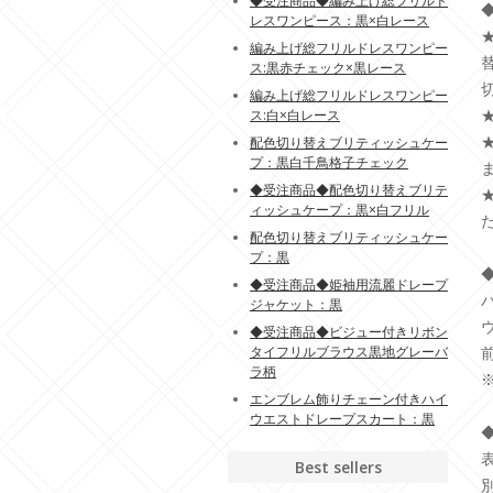
◆受注商品◆編み上げ総フリルド
◆
レスワンピース：黒×白レース
編み上げ総フリルドレスワンピー
ス:黒赤チェック×黒レース
編み上げ総フリルドレスワンピー
ス:白×白レース
配色切り替えブリティッシュケー
プ：黒白千鳥格子チェック
◆受注商品◆配色切り替えブリテ
ィッシュケープ：黒×白フリル
配色切り替えブリティッシュケー
プ：黒
◆
◆受注商品◆姫袖用流麗ドレープ
バ
ジャケット：黒
ウ
◆受注商品◆ビジュー付きリボン
タイフリルブラウス黒地グレーバ
前
ラ柄
エンブレム飾りチェーン付きハイ
ウエストドレープスカート：黒
◆
表
Best sellers
別