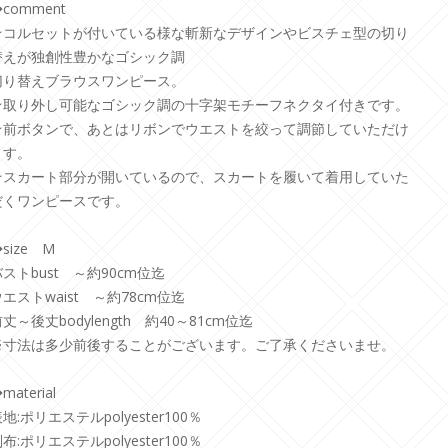
comment
★コルセットが付いている様な斬新なデザインやビスチェ型の切り
替えが独創性豊かなゴシック調
切り替えブラウスワンピース。
★取り外し可能なゴシック調の十字架モチーフネクタイ付きです。
★前ボタンで、あとはリボンでウエストを絞って調節していただけ
ます。
★スカート部分が開いているので、スカートを履いて着用していた
だくワンピースです。
size M
ストbust ～約90cm位迄
エストwaist ～約78cm位迄
丈～後丈bodylength 約40～81cm位迄
※寸法は多少前後することがございます。ご了承くださいませ。
material
地:ポリエステルpolyester100％
布:ポリエステルpolyester100％