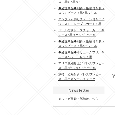
ス：黒紺×黒タイ
◆受注商品◆別衿・姫袖付きドレ
スワンピース：黒×黒フリル
エンブレム飾りチェーン付きハイ
ウエストドレープスカート：黒
パール付きレースチョーカー：白
レース×黒リボン×白パール
◆受注商品◆別衿・姫袖付きドレ
スワンピース：黒×白フリル
◆受注商品◆ボリュームフリル＆
レースヘッドドレス：黒
アリス風編み上げドレスワンピー
ス：黒×白フリル×白パール
別衿・姫袖付きドレスワンピー
Y
ス：黒白ギンガムチェック
News letter
メルマガ登録・解除はこちら