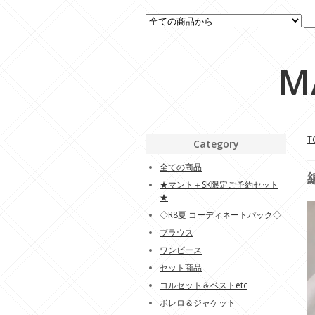
M
T
Category
全ての商品
★マント＋SK限定ご予約セット
★
◇R8夏 コーディネートパック◇
ブラウス
ワンピース
セット商品
コルセット＆ベストetc
ボレロ＆ジャケット