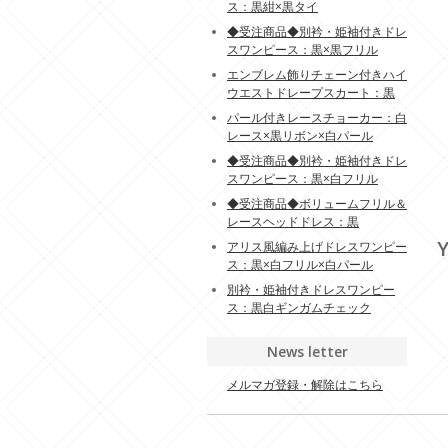
ス：黒紺×黒タイ
◆受注商品◆別衿・姫袖付きドレ
スワンピース：黒×黒フリル
エンブレム飾りチェーン付きハイ
ウエストドレープスカート：黒
パール付きレースチョーカー：白
レース×黒リボン×白パール
◆受注商品◆別衿・姫袖付きドレ
スワンピース：黒×白フリル
◆受注商品◆ボリュームフリル＆
レースヘッドドレス：黒
Y
アリス風編み上げドレスワンピー
ス：黒×白フリル×白パール
別衿・姫袖付きドレスワンピー
ス：黒白ギンガムチェック
News letter
メルマガ登録・解除はこちら