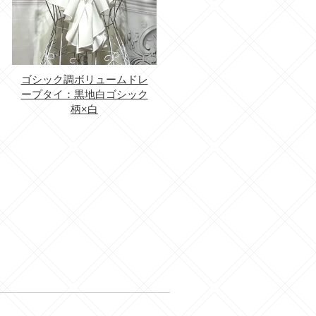
ゴシック調ボリュームドレ
ープタイ：黒地白ゴシック
柄×白