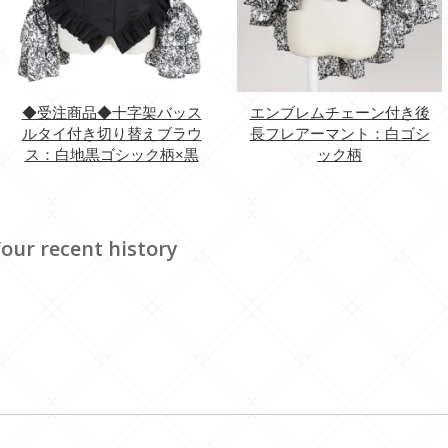
◆受注商品◆十字架バッス
エンブレムチェーン付き後
ルタイ付き切り替えブラウ
長フレアーマント：白ゴシ
ス：白地黒ゴシック柄×黒
ック柄
our recent history