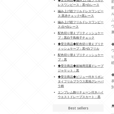
◆受注商品◆編み上げ総フリルド
レスワンピース：黒×白レース
編み上げ総フリルドレスワンピー
ス:黒赤チェック×黒レース
編み上げ総フリルドレスワンピー
ス:白×白レース
配色切り替えブリティッシュケー
プ：黒白千鳥格子チェック
◆受注商品◆配色切り替えブリテ
◆
ィッシュケープ：黒×白フリル
ウ
配色切り替えブリティッシュケー
ヒ
プ：黒
◆受注商品◆姫袖用流麗ドレープ
ジャケット：黒
◆
◆受注商品◆ビジュー付きリボン
表
タイフリルブラウス黒地グレーバ
ラ柄
別
エンブレム飾りチェーン付きハイ
ウエストドレープスカート：黒
Best sellers