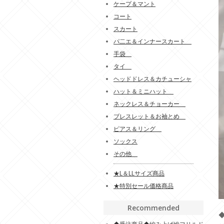
ケープ＆マント
コート
スカート
パ二エ＆インナースカート
手袋
タイ
ヘッドドレス＆カチューシャ
ハット＆ミニハット
ネックレス＆チョーカー
ブレスレット＆お袖とめ
ピアス＆リング
ソックス
その他
★L＆LLサイズ商品
★特別セール価格商品
Recommended
◆