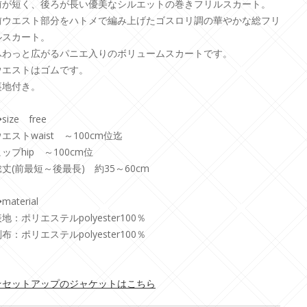
前が短く、後ろが長い優美なシルエットの巻きフリルスカート。
前ウエスト部分をハトメで編み上げたゴスロリ調の華やかな総フリ
ルスカート。
ふわっと広がるパニエ入りのボリュームスカートです。
ウエストはゴムです。
裏地付き。
size free
エストwaist ～100cm位迄
ップhip ～100cm位
総丈(前最短～後最長) 約35～60cm
material
地：ポリエステルpolyester100％
布：ポリエステルpolyester100％
★セットアップのジャケットはこちら