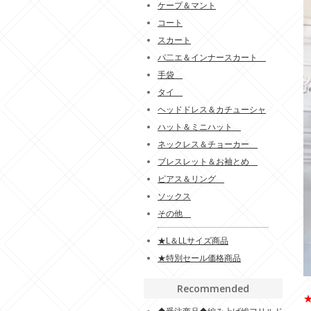
ケープ＆マント
コート
スカート
パ二エ＆インナースカート
手袋
タイ
ヘッドドレス＆カチューシャ
ハット＆ミニハット
ネックレス＆チョーカー
ブレスレット＆お袖とめ
ピアス＆リング
ソックス
その他
★L＆LLサイズ商品
★特別セール価格商品
Recommended