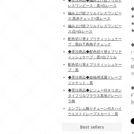
◆受注商品◆編み上げ総フリルド
レスワンピース：黒×白レース
◆
編み上げ総フリルドレスワンピー
★
ス:黒赤チェック×黒レース
編み上げ総フリルドレスワンピー
ス:白×白レース
配色切り替えブリティッシュケー
プ：黒白千鳥格子チェック
◆
◆受注商品◆配色切り替えブリテ
バ
ィッシュケープ：黒×白フリル
ウ
配色切り替えブリティッシュケー
総
プ：黒
◆受注商品◆姫袖用流麗ドレープ
ジャケット：黒
◆
◆受注商品◆ビジュー付きリボン
ﾎ
タイフリルブラウス黒地グレーバ
ラ柄
別
エンブレム飾りチェーン付きハイ
ウエストドレープスカート：黒
Best sellers