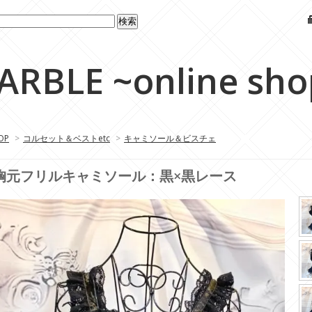
ARBLE ~online sho
OP
>
コルセット＆ベストetc
>
キャミソール＆ビスチェ
胸元フリルキャミソール：黒×黒レース