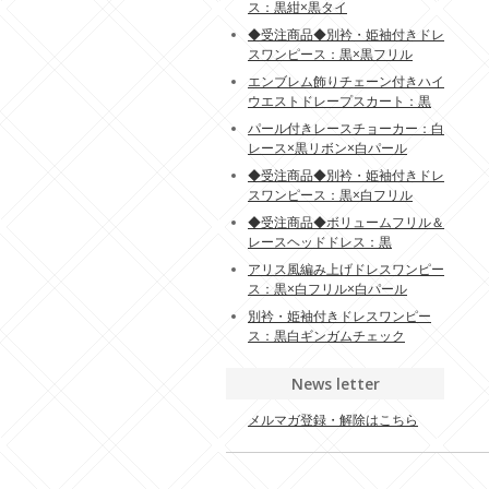
ス：黒紺×黒タイ
◆受注商品◆別衿・姫袖付きドレ
スワンピース：黒×黒フリル
エンブレム飾りチェーン付きハイ
ウエストドレープスカート：黒
パール付きレースチョーカー：白
レース×黒リボン×白パール
◆受注商品◆別衿・姫袖付きドレ
スワンピース：黒×白フリル
◆受注商品◆ボリュームフリル＆
レースヘッドドレス：黒
アリス風編み上げドレスワンピー
ス：黒×白フリル×白パール
別衿・姫袖付きドレスワンピー
ス：黒白ギンガムチェック
News letter
メルマガ登録・解除はこちら