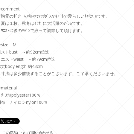
comment
胸元のﾎﾞﾘｭｰﾑﾌﾘﾙやｻﾃﾝﾘﾎﾞﾝがｷｭｰﾄで愛らしいｷｬﾐｿｰﾙです。
★夏は１枚、秋冬はｲﾝﾅｰに大活躍のｱｲﾃﾑです。
★ｳｴｽﾄは後のﾘﾎﾞﾝで絞って調節して頂けます。
size M
ストbust ～約92cm位迄
エストwaist ～約79cm位迄
丈bodylength 約43cm
※寸法は多少前後することがございます。ご了承くださいませ。
material
ﾟﾘｴｽﾃﾙpolyester100％
布 ナイロンnylon100％
この商品について問い合わせる