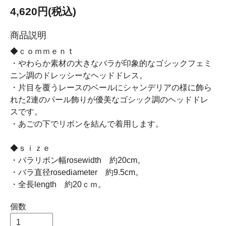
4,620円(税込)
商品説明
◆ｃｏｍｍｅｎｔ
・やわらか素材の大きなバラが印象的なゴシックフェミ
ニン調のドレッシーなヘッドドレス。
・片目を覆うレースのベールにシャンデリアの様に飾ら
れた2連のパール飾りが優美なゴシック調のヘッドドレ
スです。
・あごの下でリボンを結んで着用します。
◆ｓｉｚｅ
・バラリボン幅rosewidth 約20cm。
・バラ直径rosediameter 約9.5cm。
・全長length 約20ｃｍ。
個数