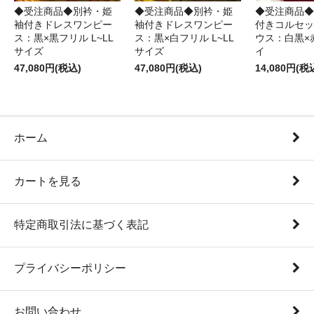
◆受注商品◆別衿・姫
◆受注商品◆別衿・姫
◆受注商品◆
袖付きドレスワンピー
袖付きドレスワンピー
付きコルセッ
ス：黒×黒フリル L~LL
ス：黒×白フリル L~LL
ウス：白黒×
サイズ
サイズ
イ
47,080円(税込)
47,080円(税込)
14,080円(税
ホーム
カートを見る
特定商取引法に基づく表記
プライバシーポリシー
お問い合わせ