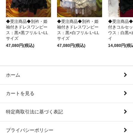
◆受注商品◆別衿・姫
◆受注商品◆別衿・姫
◆受注商品◆
袖付きドレスワンピー
袖付きドレスワンピー
付きコルセッ
ス：黒×黒フリル L~LL
ス：黒×白フリル L~LL
ウス：白黒×
サイズ
サイズ
イ
47,080円(税込)
47,080円(税込)
14,080円(税
ホーム
カートを見る
特定商取引法に基づく表記
プライバシーポリシー