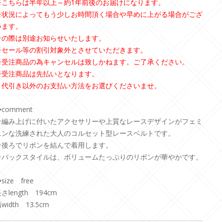
※こちらは半年以上～約1年前後のお届けになります。
※状況によってもう少しお時間頂く場合や早めに上がる場合がござ
います。
その際は別途お知らせいたします。
※セール等の割引対象外とさせていただきます。
※受注商品の為キャンセルは致しかねます。ご了承ください。
※受注商品は先払いとなります。
代引き以外のお支払い方法をお選びくださいませ。
comment
★編み上げに付いたアクセサリーや上質なレースデザインがフェミ
ニンな洗練された大人のコルセット型レースベルトです。
★後ろでリボンを結んで着用します。
★バックスタイルは、ボリュームたっぷりのリボンが華やかです。
size free
さlength 194cm
width 13.5cm