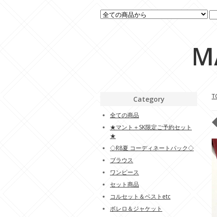
M
T
Category
全ての商品
★マント＋SK限定ご予約セット
★
◇R8夏 コーディネートパック◇
ブラウス
ワンピース
セット商品
コルセット＆ベストetc
ボレロ＆ジャケット