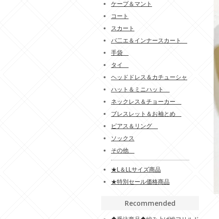
ケープ＆マント
コート
スカート
パ二エ＆インナースカート
手袋
タイ
ヘッドドレス＆カチューシャ
ハット＆ミニハット
ネックレス＆チョーカー
ブレスレット＆お袖とめ
ピアス＆リング
ソックス
その他
★L＆LLサイズ商品
★特別セール価格商品
Recommended