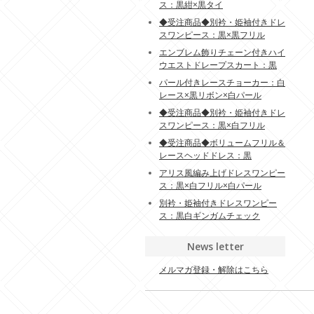
ス：黒紺×黒タイ
◆受注商品◆別衿・姫袖付きドレ
スワンピース：黒×黒フリル
エンブレム飾りチェーン付きハイ
ウエストドレープスカート：黒
パール付きレースチョーカー：白
レース×黒リボン×白パール
◆受注商品◆別衿・姫袖付きドレ
スワンピース：黒×白フリル
◆受注商品◆ボリュームフリル＆
レースヘッドドレス：黒
アリス風編み上げドレスワンピー
ス：黒×白フリル×白パール
別衿・姫袖付きドレスワンピー
ス：黒白ギンガムチェック
News letter
メルマガ登録・解除はこちら