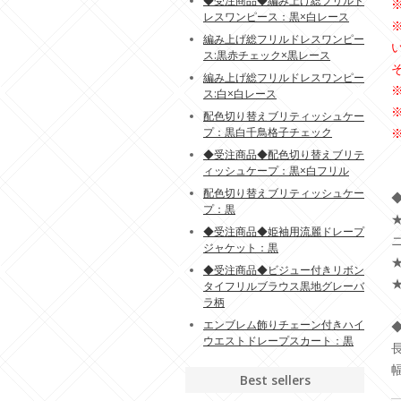
◆受注商品◆編み上げ総フリルド
レスワンピース：黒×白レース
編み上げ総フリルドレスワンピー
ス:黒赤チェック×黒レース
編み上げ総フリルドレスワンピー
ス:白×白レース
配色切り替えブリティッシュケー
プ：黒白千鳥格子チェック
◆受注商品◆配色切り替えブリテ
ィッシュケープ：黒×白フリル
配色切り替えブリティッシュケー
◆
プ：黒
◆受注商品◆姫袖用流麗ドレープ
ジャケット：黒
◆受注商品◆ビジュー付きリボン
タイフリルブラウス黒地グレーバ
ラ柄
エンブレム飾りチェーン付きハイ
◆
ウエストドレープスカート：黒
長
幅
Best sellers